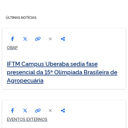
-
Francês
-
ÚLTIMAS NOTÍCIAS
Inglês
-
Clique
para
OBAP
se
inscrever
IFTM Campus Uberaba sedia fase
presencial da 15ª Olímpiada Brasileira de
Agropecuária
EVENTOS EXTERNOS