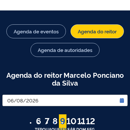
Agenda de eventos
Agenda do reitor
Agenda de autoridades
Agenda do reitor Marcelo Ponciano
da Silva
6
7
8
9
10
11
12
TER
QUA
QUI
SEX
SÁB
DOM
SEG