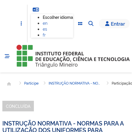
Escolher idioma
en
Entrar
es
fr
Página inicial
Participe
INSTRUÇÃO NORMATIVA - NORMAS PARA A UTILIZAÇÃO DOS UNIFORMES PARA ESTUDANTES DO IFTM CAMPUS ITUIUTABA
Participaçã
CONCLUÍDA
INSTRUÇÃO NORMATIVA - NORMAS PARA A
UTILIZAÇÃO DOS UNIFORMES PARA