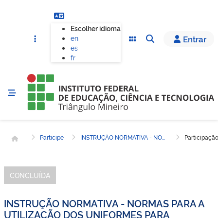
Escolher idioma
en
Entrar
es
fr
Página inicial
Participe
INSTRUÇÃO NORMATIVA - NORMAS PARA A UTILIZAÇÃO DOS UNIFORMES PARA ESTUDANTES DO IFTM CAMPUS ITUIUTABA
Participaçã
CONCLUÍDA
INSTRUÇÃO NORMATIVA - NORMAS PARA A
UTILIZAÇÃO DOS UNIFORMES PARA