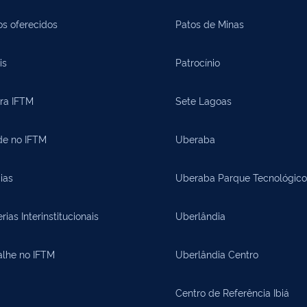
os oferecidos
Patos de Minas
is
Patrocínio
ora IFTM
Sete Lagoas
de no IFTM
Uberaba
ias
Uberaba Parque Tecnológico
rias Interinstitucionais
Uberlândia
alhe no IFTM
Uberlândia Centro
Centro de Referência Ibiá