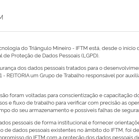
TM
ecnologia do Triângulo Mineiro - IFTM está, desde o iníci
al de Proteção de Dados Pessoais (LGPD).
urança dos dados pessoais tratados para o desenvolvimento
 - REITORIA um Grupo de Trabalho responsável por auxili
ão foram voltadas para conscientização e capacitação do
sos e fluxo de trabalho para verificar com precisão as o
tempo do seu armazenamento e possíveis falhas de segura
dos pessoais de forma institucional e fornecer orientaç
 de dados pessoais existentes no âmbito do IFTM, foi def
ompromisso do IFTM com a proteção dos dados pessoais d