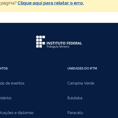
 página?
Clique aqui para relatar o erro.
NTOS
UNIDADES DO IFTM
da de eventos
Campina Verde
ndários
Ituiutaba
ficações e diplomas
Paracatu