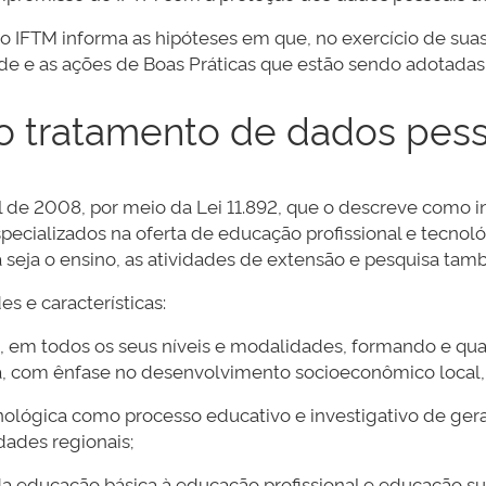
o IFTM informa as hipóteses em que, no exercício de suas
dade e as ações de Boas Práticas que estão sendo adotadas
a o tratamento de dados pes
l de 2008, por meio da Lei 11.892, que o descreve como in
 especializados na oferta de educação profissional e tecno
 seja o ensino, as atividades de extensão e pesquisa t
es e características:
ca, em todos os seus níveis e modalidades, formando e qu
a, com ênfase no desenvolvimento socioeconômico local, 
ecnológica como processo educativo e investigativo de ge
dades regionais;
 da educação básica à educação profissional e educação supe