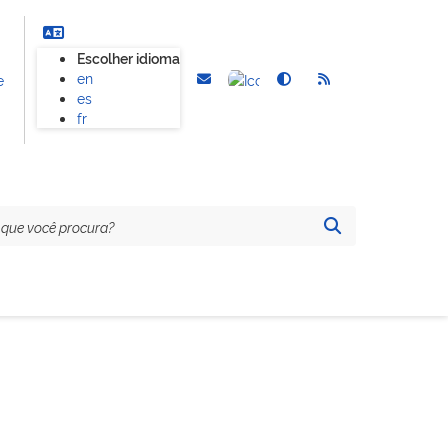
Escolher idioma
en
e
es
fr