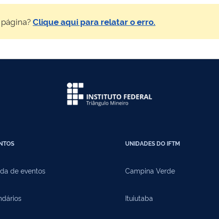
 página?
Clique aqui para relatar o erro.
NTOS
UNIDADES DO IFTM
da de eventos
Campina Verde
ndários
Ituiutaba