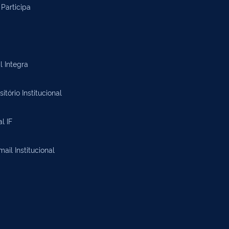
Participa
l Integra
itório Institucional
al IF
il Institucional