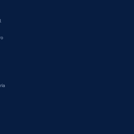
l
ro
ria