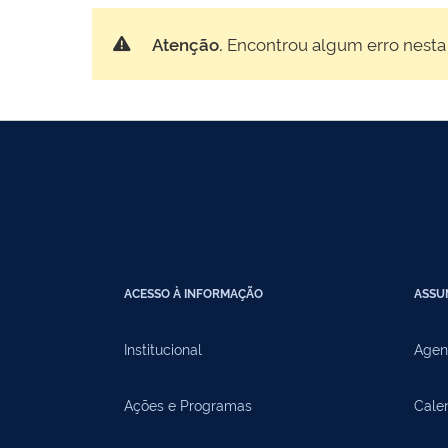
Atenção.
Encontrou algum erro nesta
ACESSO À INFORMAÇÃO
ASSU
Institucional
Agen
Ações e Programas
Cale