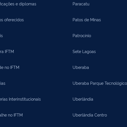
ficações e diplomas
Paracatu
os oferecidos
Patos de Minas
is
Patrocínio
ora IFTM
Sete Lagoas
de no IFTM
Uberaba
ias
Uberaba Parque Tecnológico
rias Interinstitucionais
Uberlândia
alhe no IFTM
Uberlândia Centro