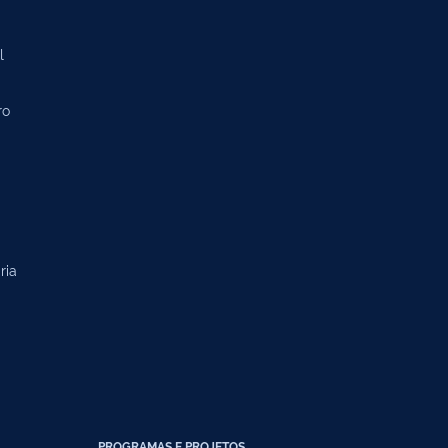
l
ro
ria
PROGRAMAS E PROJETOS