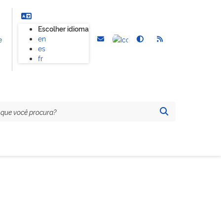
Escolher idioma
en
e
es
fr