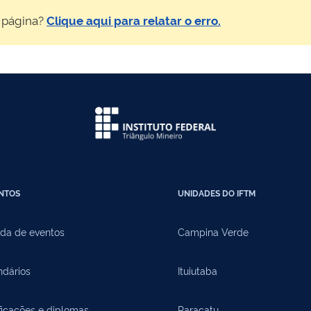
 página?
Clique aqui para relatar o erro.
NTOS
UNIDADES DO IFTM
da de eventos
Campina Verde
ndários
Ituiutaba
ficações e diplomas
Paracatu