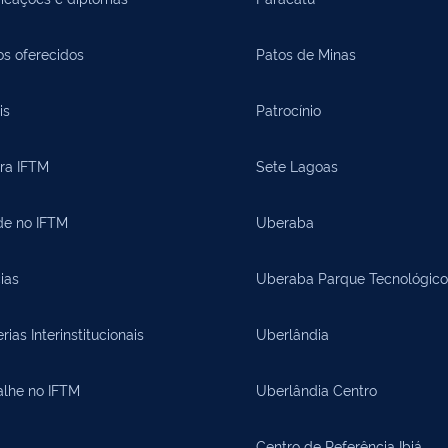
os oferecidos
Patos de Minas
is
Patrocínio
ora IFTM
Sete Lagoas
de no IFTM
Uberaba
ias
Uberaba Parque Tecnológico
rias Interinstitucionais
Uberlândia
alhe no IFTM
Uberlândia Centro
Centro de Referência Ibiá