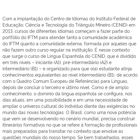
Fic Presencial
Com a implantação do Centro de Idiomas do Instituto Federal de
Educação, Ciência e Tecnologia do Triângulo Mineiro (CENID) em
2013, cursos de diferentes idiomas começam a fazer parte do
portfólio do IFTM para atender tanto a comunidade acadêmica
do IFTM quanto a comunidade externa, formada por aqueles que
não fazem outro curso regular na instituição. É nesse contexto
que surge o curso de Língua Espanhola do CENID, que é dividido
em três níveis – iniciante (A1), pré-intermediário (A2) e
intermediário (B1) – e organizado para que o(a) estudante atinja
conhecimentos equivalentes ao nível intermediário (B1), de acordo
com o Quadro Comum Europeu de Referências para Línguas,
depois de concluir o terceiro e último nível. Como é de amplo
conhecimento, o domínio da língua espanhola se configura, nos
dias atuais, em uma possibilidade e em uma necessidade de
ampliar o universo cultural do indivíduo diante das exigências no
mundo das novas tecnologias. O Brasil, como uma nova potência
que vem se desenvolvendo no cenário mundial, precisa construir
itinerários formativos no que se refere à formação de profissionais
mais preparados para transitar no contexto que envolve as
questões mundiais do nosso tempo. Se bem trabalhados, esses