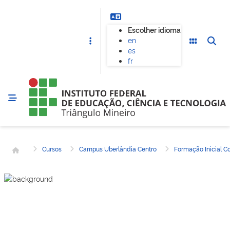
Escolher idioma
en
es
fr
Página inicial
Cursos
Campus Uberlândia Centro
Formação Inicial C
CAMPUS UBERLÂNDIA CENTRO
Inglês