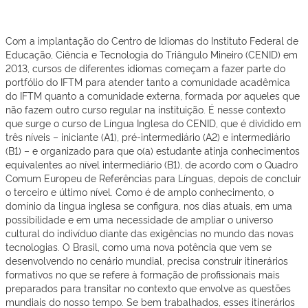
Fic Presencial
Com a implantação do Centro de Idiomas do Instituto Federal de
Educação, Ciência e Tecnologia do Triângulo Mineiro (CENID) em
2013, cursos de diferentes idiomas começam a fazer parte do
portfólio do IFTM para atender tanto a comunidade acadêmica
do IFTM quanto a comunidade externa, formada por aqueles que
não fazem outro curso regular na instituição. É nesse contexto
que surge o curso de Língua Inglesa do CENID, que é dividido em
três níveis – iniciante (A1), pré-intermediário (A2) e intermediário
(B1) – e organizado para que o(a) estudante atinja conhecimentos
equivalentes ao nível intermediário (B1), de acordo com o Quadro
Comum Europeu de Referências para Línguas, depois de concluir
o terceiro e último nível. Como é de amplo conhecimento, o
domínio da língua inglesa se configura, nos dias atuais, em uma
possibilidade e em uma necessidade de ampliar o universo
cultural do indivíduo diante das exigências no mundo das novas
tecnologias. O Brasil, como uma nova potência que vem se
desenvolvendo no cenário mundial, precisa construir itinerários
formativos no que se refere à formação de profissionais mais
preparados para transitar no contexto que envolve as questões
mundiais do nosso tempo. Se bem trabalhados, esses itinerários