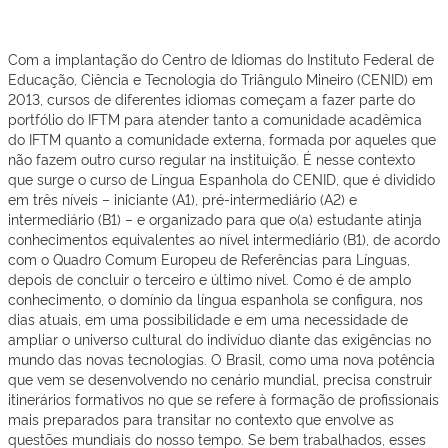
Fic Presencial
Com a implantação do Centro de Idiomas do Instituto Federal de
Educação, Ciência e Tecnologia do Triângulo Mineiro (CENID) em
2013, cursos de diferentes idiomas começam a fazer parte do
portfólio do IFTM para atender tanto a comunidade acadêmica
do IFTM quanto a comunidade externa, formada por aqueles que
não fazem outro curso regular na instituição. É nesse contexto
que surge o curso de Língua Espanhola do CENID, que é dividido
em três níveis – iniciante (A1), pré-intermediário (A2) e
intermediário (B1) – e organizado para que o(a) estudante atinja
conhecimentos equivalentes ao nível intermediário (B1), de acordo
com o Quadro Comum Europeu de Referências para Línguas,
depois de concluir o terceiro e último nível. Como é de amplo
conhecimento, o domínio da língua espanhola se configura, nos
dias atuais, em uma possibilidade e em uma necessidade de
ampliar o universo cultural do indivíduo diante das exigências no
mundo das novas tecnologias. O Brasil, como uma nova potência
que vem se desenvolvendo no cenário mundial, precisa construir
itinerários formativos no que se refere à formação de profissionais
mais preparados para transitar no contexto que envolve as
questões mundiais do nosso tempo. Se bem trabalhados, esses