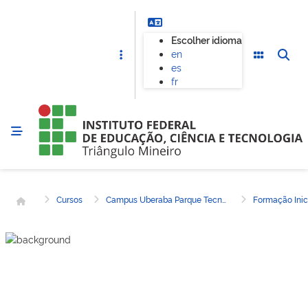
Escolher idioma
en
es
fr
Página inicial
Cursos
Campus Uberaba Parque Tecnológico
Formação Inic
CAMPUS UBERABA PARQUE TECNOLÓGICO
Espanhol