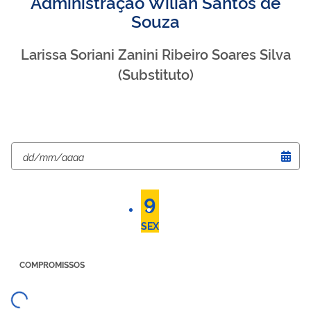
Administração Wilian Santos de
Souza
Larissa Soriani Zanini Ribeiro Soares Silva
(Substituto)
6
7
8
9
10
11
12
TER
QUA
QUI
SEX
SÁB
DOM
SEG
COMPROMISSOS