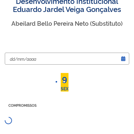
Desenvolvimento Institucional
Eduardo Jardel Veiga Gonçalves
Abeilard Bello Pereira Neto (Substituto)
6
7
8
9
10
11
12
TER
QUA
QUI
SEX
SÁB
DOM
SEG
COMPROMISSOS