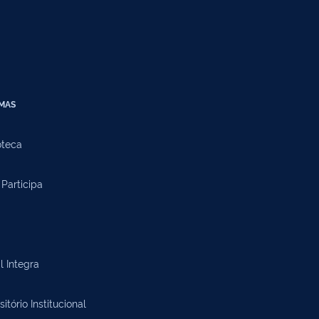
EMAS
oteca
Participa
l Integra
itório Institucional