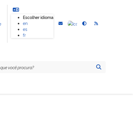
Escolher idioma
en
e
es
fr