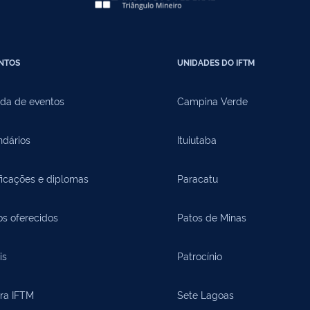
NTOS
UNIDADES DO IFTM
da de eventos
Campina Verde
ndários
Ituiutaba
ficações e diplomas
Paracatu
os oferecidos
Patos de Minas
is
Patrocínio
ora IFTM
Sete Lagoas