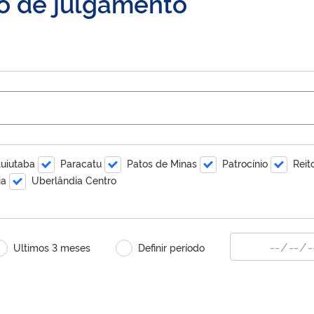
to de julgamento
tuiutaba
Paracatu
Patos de Minas
Patrocínio
Reit
ia
Uberlândia Centro
Ultimos 3 meses
Definir período