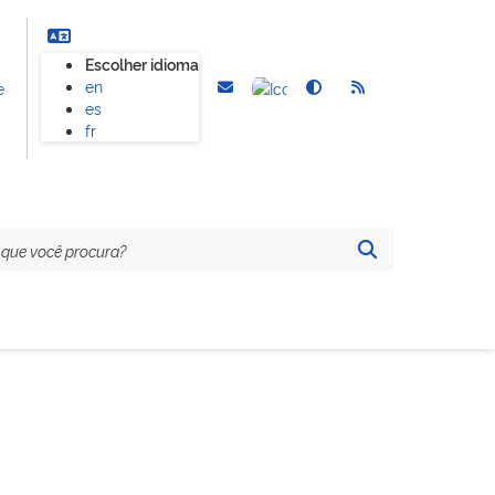
Escolher idioma
en
e
es
fr