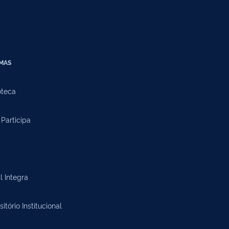
EMAS
oteca
Participa
l Integra
itório Institucional