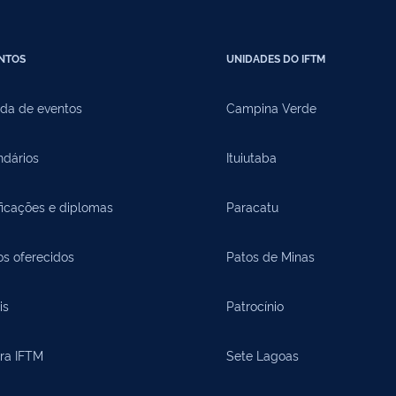
NTOS
UNIDADES DO IFTM
da de eventos
Campina Verde
ndários
Ituiutaba
ficações e diplomas
Paracatu
os oferecidos
Patos de Minas
is
Patrocínio
ora IFTM
Sete Lagoas