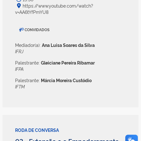
https://www.youtube.com/watch?
v=AA6tYfPmYU8
CONVIDADOS
Mediador(a):
Ana Luisa Soares da Silva
IFRJ
Palestrante:
Gleiciane Pereira Ribamar
IFPA
Palestrante:
Márcia Moreira Custódio
IFTM
RODA DE CONVERSA
03 - Extensão e o Empoderamento