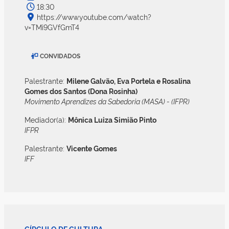
18:30
https://www.youtube.com/watch?
v=TMi9GVfGmT4
CONVIDADOS
Palestrante:
Milene Galvão, Eva Portela e Rosalina
Gomes dos Santos (Dona Rosinha)
Movimento Aprendizes da Sabedoria (MASA) - (IFPR)
Mediador(a):
Mônica Luiza Simião Pinto
IFPR
Palestrante:
Vicente Gomes
IFF
CÍRCULO DE CULTURA