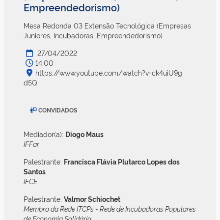
Empreendedorismo)
Mesa Redonda 03 Extensão Tecnológica (Empresas
Juniores, Incubadoras, Empreendedorismo)
27/04/2022
14:00
https://www.youtube.com/watch?v=ck4uiU9g
d5Q
CONVIDADOS
Mediador(a):
Diogo Maus
IFFar
Palestrante:
Francisca Flávia Plutarco Lopes dos
Santos
IFCE
Palestrante:
Valmor Schiochet
Membro da Rede ITCPs - Rede de Incubadoras Populares
de Economia Solidária