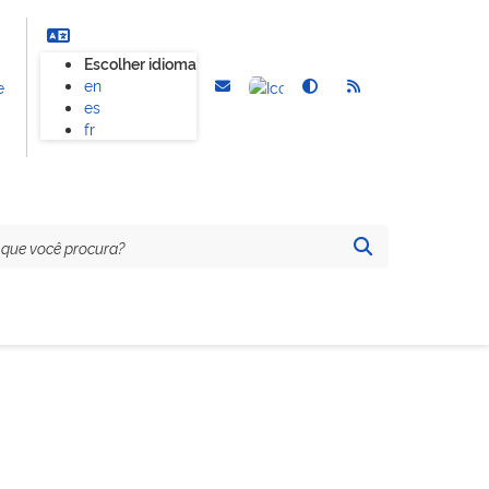
Escolher idioma
en
e
es
fr