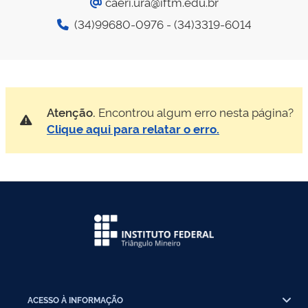
caeri.ura@iftm.edu.br
(34)99680-0976 - (34)3319-6014
Atenção.
Encontrou algum erro nesta página?
Clique aqui para relatar o erro.
ACESSO À INFORMAÇÃO