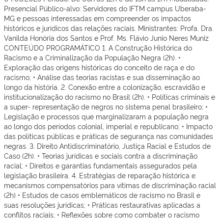
Presencial Público-alvo: Servidores do IFTM campus Uberaba-
MG e pessoas interessadas em compreender os impactos
históricos e jurídicos das relações raciais. Ministrantes: Profa. Dra.
Vanilda Honória dos Santos e Prof. Ms. Flávio Junio Neres Muniz
CONTEÚDO PROGRAMÁTICO 1. A Construção Histórica do
Racismo e a Criminalização da População Negra (2h). •
Exploração das origens históricas do conceito de raça e do
racismo; • Análise das teorias racistas e sua disseminação ao
longo da história. 2. Conexão entre a colonização, escravidão e
institucionalização do racismo no Brasil (2h). • Políticas criminais e
a super- representação de negros no sistema penal brasileiro; •
Legislação e processos que marginalizaram a população negra
ao longo dos períodos colonial, imperial e republicano; • Impacto
das políticas públicas e práticas de segurança nas comunidades
negras. 3. Direito Antidiscriminatório, Justiça Racial e Estudos de
Caso (2h). • Teorias jurídicas e sociais contra a discriminação
racial; • Direitos e garantias fundamentais assegurados pela
legislação brasileira. 4. Estratégias de reparação histórica e
mecanismos compensatórios para vítimas de discriminação racial
(2h) • Estudos de casos emblemáticos de racismo no Brasil e
suas resoluções jurídicas; • Práticas restaurativas aplicadas a
conflitos raciais; • Reflexões sobre como combater o racismo