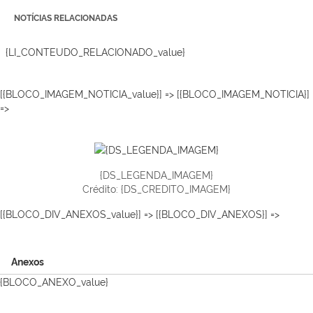
NOTÍCIAS RELACIONADAS
{LI_CONTEUDO_RELACIONADO_value}
[{BLOCO_IMAGEM_NOTICIA_value}] => [{BLOCO_IMAGEM_NOTICIA}]
=>
{DS_LEGENDA_IMAGEM}
Crédito: {DS_CREDITO_IMAGEM}
[{BLOCO_DIV_ANEXOS_value}] => [{BLOCO_DIV_ANEXOS}] =>
Anexos
{BLOCO_ANEXO_value}