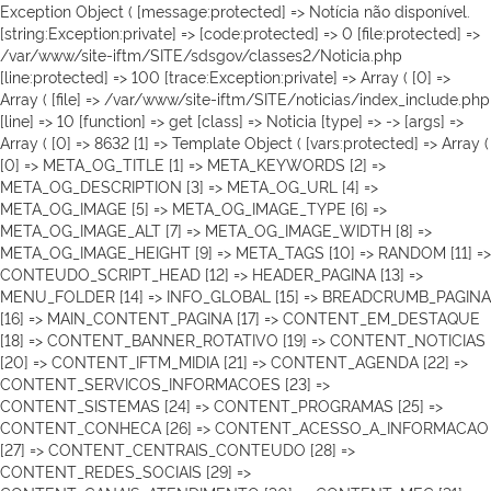
Exception Object ( [message:protected] => Notícia não disponível.
[string:Exception:private] => [code:protected] => 0 [file:protected] =>
/var/www/site-iftm/SITE/sdsgov/classes2/Noticia.php
[line:protected] => 100 [trace:Exception:private] => Array ( [0] =>
Array ( [file] => /var/www/site-iftm/SITE/noticias/index_include.php
[line] => 10 [function] => get [class] => Noticia [type] => -> [args] =>
Array ( [0] => 8632 [1] => Template Object ( [vars:protected] => Array (
[0] => META_OG_TITLE [1] => META_KEYWORDS [2] =>
META_OG_DESCRIPTION [3] => META_OG_URL [4] =>
META_OG_IMAGE [5] => META_OG_IMAGE_TYPE [6] =>
META_OG_IMAGE_ALT [7] => META_OG_IMAGE_WIDTH [8] =>
META_OG_IMAGE_HEIGHT [9] => META_TAGS [10] => RANDOM [11] =>
CONTEUDO_SCRIPT_HEAD [12] => HEADER_PAGINA [13] =>
MENU_FOLDER [14] => INFO_GLOBAL [15] => BREADCRUMB_PAGINA
[16] => MAIN_CONTENT_PAGINA [17] => CONTENT_EM_DESTAQUE
[18] => CONTENT_BANNER_ROTATIVO [19] => CONTENT_NOTICIAS
[20] => CONTENT_IFTM_MIDIA [21] => CONTENT_AGENDA [22] =>
CONTENT_SERVICOS_INFORMACOES [23] =>
CONTENT_SISTEMAS [24] => CONTENT_PROGRAMAS [25] =>
CONTENT_CONHECA [26] => CONTENT_ACESSO_A_INFORMACAO
[27] => CONTENT_CENTRAIS_CONTEUDO [28] =>
CONTENT_REDES_SOCIAIS [29] =>