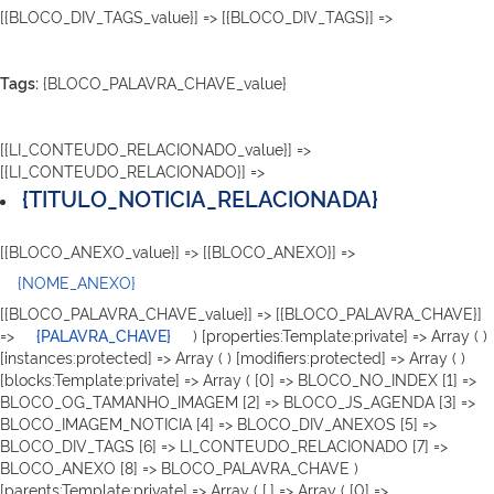
[{BLOCO_DIV_TAGS_value}] => [{BLOCO_DIV_TAGS}] =>
Tags:
{BLOCO_PALAVRA_CHAVE_value}
[{LI_CONTEUDO_RELACIONADO_value}] =>
[{LI_CONTEUDO_RELACIONADO}] =>
{TITULO_NOTICIA_RELACIONADA}
[{BLOCO_ANEXO_value}] => [{BLOCO_ANEXO}] =>
{NOME_ANEXO}
[{BLOCO_PALAVRA_CHAVE_value}] => [{BLOCO_PALAVRA_CHAVE}]
=>
{PALAVRA_CHAVE}
) [properties:Template:private] => Array ( )
[instances:protected] => Array ( ) [modifiers:protected] => Array ( )
[blocks:Template:private] => Array ( [0] => BLOCO_NO_INDEX [1] =>
BLOCO_OG_TAMANHO_IMAGEM [2] => BLOCO_JS_AGENDA [3] =>
BLOCO_IMAGEM_NOTICIA [4] => BLOCO_DIV_ANEXOS [5] =>
BLOCO_DIV_TAGS [6] => LI_CONTEUDO_RELACIONADO [7] =>
BLOCO_ANEXO [8] => BLOCO_PALAVRA_CHAVE )
[parents:Template:private] => Array ( [.] => Array ( [0] =>