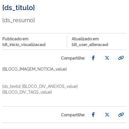
{ds_titulo}
{ds_resumo}
Publicado em
Atualizado em
{dt_inicio_visualizacao}
{dt_user_alteracao}
Compartilhe:
{BLOCO_IMAGEM_NOTICIA_value}
{ds_texto} {BLOCO_DIV_ANEXOS_value}
{BLOCO_DIV_TAGS_value}
Compartilhe: