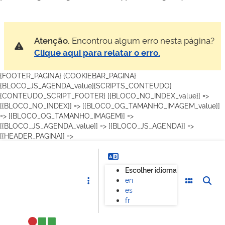
Atenção.
Encontrou algum erro nesta página?
Clique aqui para relatar o erro.
{FOOTER_PAGINA} {COOKIEBAR_PAGINA}
{BLOCO_JS_AGENDA_value}{SCRIPTS_CONTEUDO}
{CONTEUDO_SCRIPT_FOOTER}
[{BLOCO_NO_INDEX_value}] =>
[{BLOCO_NO_INDEX}] =>
[{BLOCO_OG_TAMANHO_IMAGEM_value}]
=> [{BLOCO_OG_TAMANHO_IMAGEM}] =>
[{BLOCO_JS_AGENDA_value}] => [{BLOCO_JS_AGENDA}] =>
[{HEADER_PAGINA}] =>
Escolher idioma
en
es
fr