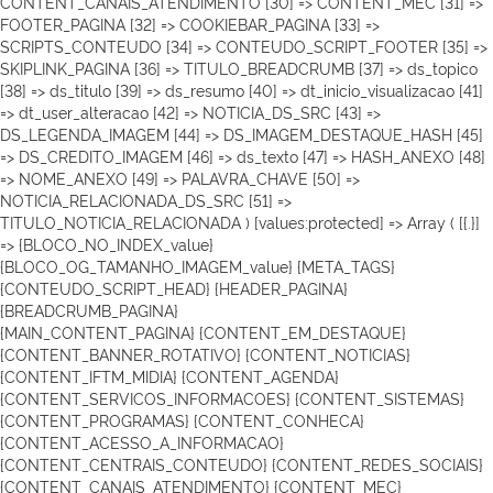
CONTENT_CANAIS_ATENDIMENTO [30] => CONTENT_MEC [31] =>
FOOTER_PAGINA [32] => COOKIEBAR_PAGINA [33] =>
SCRIPTS_CONTEUDO [34] => CONTEUDO_SCRIPT_FOOTER [35] =>
SKIPLINK_PAGINA [36] => TITULO_BREADCRUMB [37] => ds_topico
[38] => ds_titulo [39] => ds_resumo [40] => dt_inicio_visualizacao [41]
=> dt_user_alteracao [42] => NOTICIA_DS_SRC [43] =>
DS_LEGENDA_IMAGEM [44] => DS_IMAGEM_DESTAQUE_HASH [45]
=> DS_CREDITO_IMAGEM [46] => ds_texto [47] => HASH_ANEXO [48]
=> NOME_ANEXO [49] => PALAVRA_CHAVE [50] =>
NOTICIA_RELACIONADA_DS_SRC [51] =>
TITULO_NOTICIA_RELACIONADA ) [values:protected] => Array ( [{.}]
=> {BLOCO_NO_INDEX_value}
{BLOCO_OG_TAMANHO_IMAGEM_value}
{META_TAGS}
{CONTEUDO_SCRIPT_HEAD}
{HEADER_PAGINA}
{BREADCRUMB_PAGINA}
{MAIN_CONTENT_PAGINA} {CONTENT_EM_DESTAQUE}
{CONTENT_BANNER_ROTATIVO} {CONTENT_NOTICIAS}
{CONTENT_IFTM_MIDIA}
{CONTENT_AGENDA}
{CONTENT_SERVICOS_INFORMACOES} {CONTENT_SISTEMAS}
{CONTENT_PROGRAMAS} {CONTENT_CONHECA}
{CONTENT_ACESSO_A_INFORMACAO}
{CONTENT_CENTRAIS_CONTEUDO} {CONTENT_REDES_SOCIAIS}
{CONTENT_CANAIS_ATENDIMENTO} {CONTENT_MEC}