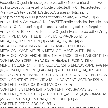
Exception Object ( [message:protected] => Notícia não disponível.
[string:Exception:private] => [code:protected] => 0 [file:protected] =>
/var/www/site-iftm/SITE/sdsgov/classes2/Noticia.php
[line:protected] => 100 [trace:Exception:private] => Array ( [0] =>
Array ( [file] => /var/www/site-iftm/SITE/noticias/index_include.php
[line] => 10 [function] => get [class] => Noticia [type] => -> [args] =>
Array ( [0] => 10528 [1] => Template Object ( [vars:protected] => Array
( [0] => META_OG_TITLE [1] => META_KEYWORDS [2] =>
META_OG_DESCRIPTION [3] => META_OG_URL [4] =>
META_OG_IMAGE [5] => META_OG_IMAGE_TYPE [6] =>
META_OG_IMAGE_ALT [7] => META_OG_IMAGE_WIDTH [8] =>
META_OG_IMAGE_HEIGHT [9] => META_TAGS [10] => RANDOM [11] =>
CONTEUDO_SCRIPT_HEAD [12] => HEADER_PAGINA [13] =>
MENU_FOLDER [14] => INFO_GLOBAL [15] => BREADCRUMB_PAGINA
[16] => MAIN_CONTENT_PAGINA [17] => CONTENT_EM_DESTAQUE
[18] => CONTENT_BANNER_ROTATIVO [19] => CONTENT_NOTICIAS
[20] => CONTENT_IFTM_MIDIA [21] => CONTENT_AGENDA [22] =>
CONTENT_SERVICOS_INFORMACOES [23] =>
CONTENT_SISTEMAS [24] => CONTENT_PROGRAMAS [25] =>
CONTENT_CONHECA [26] => CONTENT_ACESSO_A_INFORMACAO
[27] => CONTENT_CENTRAIS_CONTEUDO [28] =>
CONTENT_REDES_SOCIAIS [29] =>