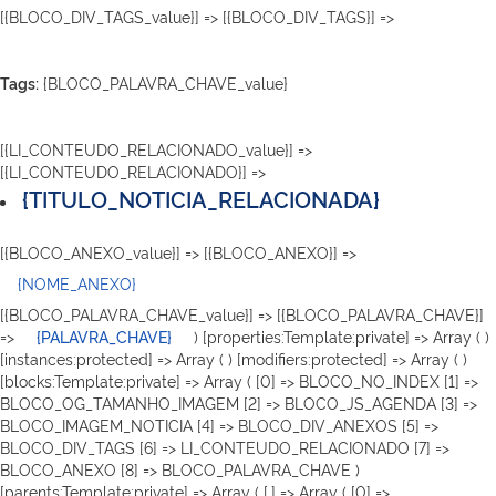
[{BLOCO_DIV_TAGS_value}] => [{BLOCO_DIV_TAGS}] =>
Tags:
{BLOCO_PALAVRA_CHAVE_value}
[{LI_CONTEUDO_RELACIONADO_value}] =>
[{LI_CONTEUDO_RELACIONADO}] =>
{TITULO_NOTICIA_RELACIONADA}
[{BLOCO_ANEXO_value}] => [{BLOCO_ANEXO}] =>
{NOME_ANEXO}
[{BLOCO_PALAVRA_CHAVE_value}] => [{BLOCO_PALAVRA_CHAVE}]
=>
{PALAVRA_CHAVE}
) [properties:Template:private] => Array ( )
[instances:protected] => Array ( ) [modifiers:protected] => Array ( )
[blocks:Template:private] => Array ( [0] => BLOCO_NO_INDEX [1] =>
BLOCO_OG_TAMANHO_IMAGEM [2] => BLOCO_JS_AGENDA [3] =>
BLOCO_IMAGEM_NOTICIA [4] => BLOCO_DIV_ANEXOS [5] =>
BLOCO_DIV_TAGS [6] => LI_CONTEUDO_RELACIONADO [7] =>
BLOCO_ANEXO [8] => BLOCO_PALAVRA_CHAVE )
[parents:Template:private] => Array ( [.] => Array ( [0] =>