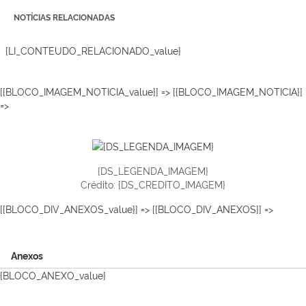
NOTÍCIAS RELACIONADAS
{LI_CONTEUDO_RELACIONADO_value}
[{BLOCO_IMAGEM_NOTICIA_value}] => [{BLOCO_IMAGEM_NOTICIA}]
=>
{DS_LEGENDA_IMAGEM}
Crédito: {DS_CREDITO_IMAGEM}
[{BLOCO_DIV_ANEXOS_value}] => [{BLOCO_DIV_ANEXOS}] =>
Anexos
{BLOCO_ANEXO_value}