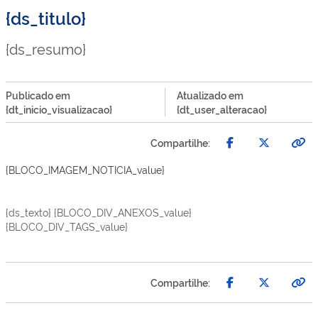
{ds_titulo}
{ds_resumo}
Publicado em
Atualizado em
{dt_inicio_visualizacao}
{dt_user_alteracao}
Compartilhe:
{BLOCO_IMAGEM_NOTICIA_value}
{ds_texto} {BLOCO_DIV_ANEXOS_value}
{BLOCO_DIV_TAGS_value}
Compartilhe: