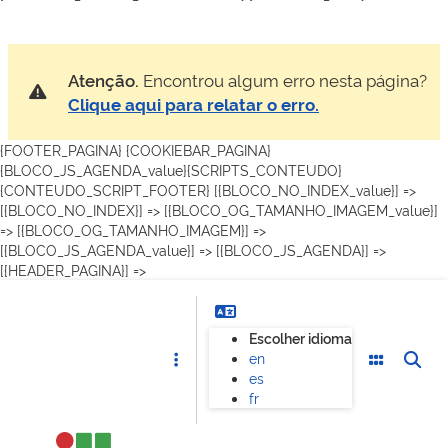
Atenção.
Encontrou algum erro nesta página?
Clique aqui para relatar o erro.
{FOOTER_PAGINA} {COOKIEBAR_PAGINA}
{BLOCO_JS_AGENDA_value}{SCRIPTS_CONTEUDO}
{CONTEUDO_SCRIPT_FOOTER}
[{BLOCO_NO_INDEX_value}] =>
[{BLOCO_NO_INDEX}] =>
[{BLOCO_OG_TAMANHO_IMAGEM_value}]
=> [{BLOCO_OG_TAMANHO_IMAGEM}] =>
[{BLOCO_JS_AGENDA_value}] => [{BLOCO_JS_AGENDA}] =>
[{HEADER_PAGINA}] =>
Escolher idioma
en
es
fr