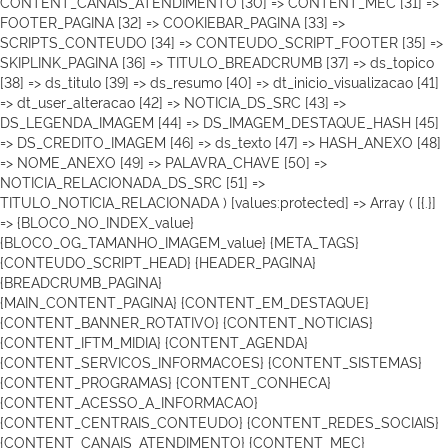
CONTENT_CANAIS_ATENDIMENTO [30] => CONTENT_MEC [31] =>
FOOTER_PAGINA [32] => COOKIEBAR_PAGINA [33] =>
SCRIPTS_CONTEUDO [34] => CONTEUDO_SCRIPT_FOOTER [35] =>
SKIPLINK_PAGINA [36] => TITULO_BREADCRUMB [37] => ds_topico
[38] => ds_titulo [39] => ds_resumo [40] => dt_inicio_visualizacao [41]
=> dt_user_alteracao [42] => NOTICIA_DS_SRC [43] =>
DS_LEGENDA_IMAGEM [44] => DS_IMAGEM_DESTAQUE_HASH [45]
=> DS_CREDITO_IMAGEM [46] => ds_texto [47] => HASH_ANEXO [48]
=> NOME_ANEXO [49] => PALAVRA_CHAVE [50] =>
NOTICIA_RELACIONADA_DS_SRC [51] =>
TITULO_NOTICIA_RELACIONADA ) [values:protected] => Array ( [{.}]
=> {BLOCO_NO_INDEX_value}
{BLOCO_OG_TAMANHO_IMAGEM_value}
{META_TAGS}
{CONTEUDO_SCRIPT_HEAD}
{HEADER_PAGINA}
{BREADCRUMB_PAGINA}
{MAIN_CONTENT_PAGINA} {CONTENT_EM_DESTAQUE}
{CONTENT_BANNER_ROTATIVO} {CONTENT_NOTICIAS}
{CONTENT_IFTM_MIDIA}
{CONTENT_AGENDA}
{CONTENT_SERVICOS_INFORMACOES} {CONTENT_SISTEMAS}
{CONTENT_PROGRAMAS} {CONTENT_CONHECA}
{CONTENT_ACESSO_A_INFORMACAO}
{CONTENT_CENTRAIS_CONTEUDO} {CONTENT_REDES_SOCIAIS}
{CONTENT_CANAIS_ATENDIMENTO} {CONTENT_MEC}