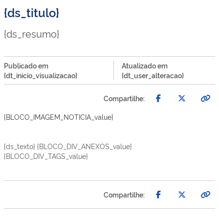
{ds_titulo}
{ds_resumo}
Publicado em
Atualizado em
{dt_inicio_visualizacao}
{dt_user_alteracao}
Compartilhe:
{BLOCO_IMAGEM_NOTICIA_value}
{ds_texto} {BLOCO_DIV_ANEXOS_value}
{BLOCO_DIV_TAGS_value}
Compartilhe: