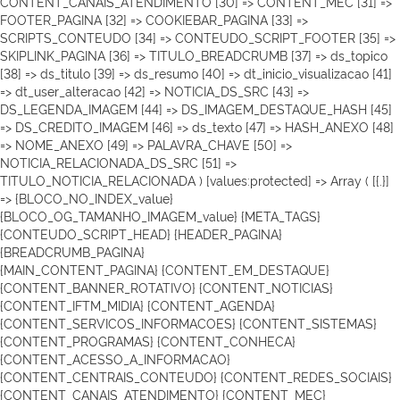
CONTENT_CANAIS_ATENDIMENTO [30] => CONTENT_MEC [31] =>
FOOTER_PAGINA [32] => COOKIEBAR_PAGINA [33] =>
SCRIPTS_CONTEUDO [34] => CONTEUDO_SCRIPT_FOOTER [35] =>
SKIPLINK_PAGINA [36] => TITULO_BREADCRUMB [37] => ds_topico
[38] => ds_titulo [39] => ds_resumo [40] => dt_inicio_visualizacao [41]
=> dt_user_alteracao [42] => NOTICIA_DS_SRC [43] =>
DS_LEGENDA_IMAGEM [44] => DS_IMAGEM_DESTAQUE_HASH [45]
=> DS_CREDITO_IMAGEM [46] => ds_texto [47] => HASH_ANEXO [48]
=> NOME_ANEXO [49] => PALAVRA_CHAVE [50] =>
NOTICIA_RELACIONADA_DS_SRC [51] =>
TITULO_NOTICIA_RELACIONADA ) [values:protected] => Array ( [{.}]
=> {BLOCO_NO_INDEX_value}
{BLOCO_OG_TAMANHO_IMAGEM_value}
{META_TAGS}
{CONTEUDO_SCRIPT_HEAD}
{HEADER_PAGINA}
{BREADCRUMB_PAGINA}
{MAIN_CONTENT_PAGINA} {CONTENT_EM_DESTAQUE}
{CONTENT_BANNER_ROTATIVO} {CONTENT_NOTICIAS}
{CONTENT_IFTM_MIDIA}
{CONTENT_AGENDA}
{CONTENT_SERVICOS_INFORMACOES} {CONTENT_SISTEMAS}
{CONTENT_PROGRAMAS} {CONTENT_CONHECA}
{CONTENT_ACESSO_A_INFORMACAO}
{CONTENT_CENTRAIS_CONTEUDO} {CONTENT_REDES_SOCIAIS}
{CONTENT_CANAIS_ATENDIMENTO} {CONTENT_MEC}