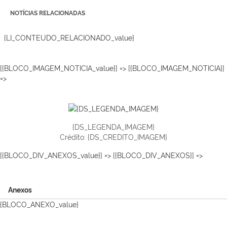
NOTÍCIAS RELACIONADAS
{LI_CONTEUDO_RELACIONADO_value}
[{BLOCO_IMAGEM_NOTICIA_value}] => [{BLOCO_IMAGEM_NOTICIA}]
=>
{DS_LEGENDA_IMAGEM}
Crédito: {DS_CREDITO_IMAGEM}
[{BLOCO_DIV_ANEXOS_value}] => [{BLOCO_DIV_ANEXOS}] =>
Anexos
{BLOCO_ANEXO_value}