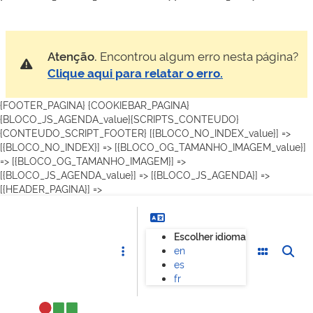
Atenção.
Encontrou algum erro nesta página?
Clique aqui para relatar o erro.
{FOOTER_PAGINA} {COOKIEBAR_PAGINA}
{BLOCO_JS_AGENDA_value}{SCRIPTS_CONTEUDO}
{CONTEUDO_SCRIPT_FOOTER}
[{BLOCO_NO_INDEX_value}] =>
[{BLOCO_NO_INDEX}] =>
[{BLOCO_OG_TAMANHO_IMAGEM_value}]
=> [{BLOCO_OG_TAMANHO_IMAGEM}] =>
[{BLOCO_JS_AGENDA_value}] => [{BLOCO_JS_AGENDA}] =>
[{HEADER_PAGINA}] =>
Escolher idioma
en
es
fr