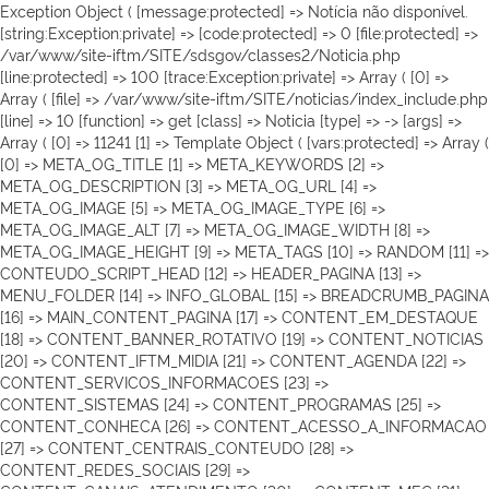
Exception Object ( [message:protected] => Notícia não disponível.
[string:Exception:private] => [code:protected] => 0 [file:protected] =>
/var/www/site-iftm/SITE/sdsgov/classes2/Noticia.php
[line:protected] => 100 [trace:Exception:private] => Array ( [0] =>
Array ( [file] => /var/www/site-iftm/SITE/noticias/index_include.php
[line] => 10 [function] => get [class] => Noticia [type] => -> [args] =>
Array ( [0] => 11241 [1] => Template Object ( [vars:protected] => Array (
[0] => META_OG_TITLE [1] => META_KEYWORDS [2] =>
META_OG_DESCRIPTION [3] => META_OG_URL [4] =>
META_OG_IMAGE [5] => META_OG_IMAGE_TYPE [6] =>
META_OG_IMAGE_ALT [7] => META_OG_IMAGE_WIDTH [8] =>
META_OG_IMAGE_HEIGHT [9] => META_TAGS [10] => RANDOM [11] =>
CONTEUDO_SCRIPT_HEAD [12] => HEADER_PAGINA [13] =>
MENU_FOLDER [14] => INFO_GLOBAL [15] => BREADCRUMB_PAGINA
[16] => MAIN_CONTENT_PAGINA [17] => CONTENT_EM_DESTAQUE
[18] => CONTENT_BANNER_ROTATIVO [19] => CONTENT_NOTICIAS
[20] => CONTENT_IFTM_MIDIA [21] => CONTENT_AGENDA [22] =>
CONTENT_SERVICOS_INFORMACOES [23] =>
CONTENT_SISTEMAS [24] => CONTENT_PROGRAMAS [25] =>
CONTENT_CONHECA [26] => CONTENT_ACESSO_A_INFORMACAO
[27] => CONTENT_CENTRAIS_CONTEUDO [28] =>
CONTENT_REDES_SOCIAIS [29] =>