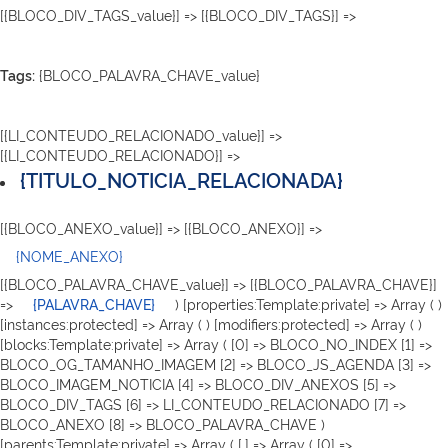
[{BLOCO_DIV_TAGS_value}] => [{BLOCO_DIV_TAGS}] =>
Tags:
{BLOCO_PALAVRA_CHAVE_value}
[{LI_CONTEUDO_RELACIONADO_value}] =>
[{LI_CONTEUDO_RELACIONADO}] =>
{TITULO_NOTICIA_RELACIONADA}
[{BLOCO_ANEXO_value}] => [{BLOCO_ANEXO}] =>
{NOME_ANEXO}
[{BLOCO_PALAVRA_CHAVE_value}] => [{BLOCO_PALAVRA_CHAVE}]
=>
{PALAVRA_CHAVE}
) [properties:Template:private] => Array ( )
[instances:protected] => Array ( ) [modifiers:protected] => Array ( )
[blocks:Template:private] => Array ( [0] => BLOCO_NO_INDEX [1] =>
BLOCO_OG_TAMANHO_IMAGEM [2] => BLOCO_JS_AGENDA [3] =>
BLOCO_IMAGEM_NOTICIA [4] => BLOCO_DIV_ANEXOS [5] =>
BLOCO_DIV_TAGS [6] => LI_CONTEUDO_RELACIONADO [7] =>
BLOCO_ANEXO [8] => BLOCO_PALAVRA_CHAVE )
[parents:Template:private] => Array ( [.] => Array ( [0] =>