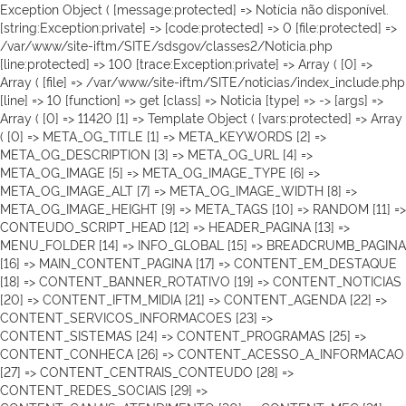
Exception Object ( [message:protected] => Notícia não disponível.
[string:Exception:private] => [code:protected] => 0 [file:protected] =>
/var/www/site-iftm/SITE/sdsgov/classes2/Noticia.php
[line:protected] => 100 [trace:Exception:private] => Array ( [0] =>
Array ( [file] => /var/www/site-iftm/SITE/noticias/index_include.php
[line] => 10 [function] => get [class] => Noticia [type] => -> [args] =>
Array ( [0] => 11420 [1] => Template Object ( [vars:protected] => Array
( [0] => META_OG_TITLE [1] => META_KEYWORDS [2] =>
META_OG_DESCRIPTION [3] => META_OG_URL [4] =>
META_OG_IMAGE [5] => META_OG_IMAGE_TYPE [6] =>
META_OG_IMAGE_ALT [7] => META_OG_IMAGE_WIDTH [8] =>
META_OG_IMAGE_HEIGHT [9] => META_TAGS [10] => RANDOM [11] =>
CONTEUDO_SCRIPT_HEAD [12] => HEADER_PAGINA [13] =>
MENU_FOLDER [14] => INFO_GLOBAL [15] => BREADCRUMB_PAGINA
[16] => MAIN_CONTENT_PAGINA [17] => CONTENT_EM_DESTAQUE
[18] => CONTENT_BANNER_ROTATIVO [19] => CONTENT_NOTICIAS
[20] => CONTENT_IFTM_MIDIA [21] => CONTENT_AGENDA [22] =>
CONTENT_SERVICOS_INFORMACOES [23] =>
CONTENT_SISTEMAS [24] => CONTENT_PROGRAMAS [25] =>
CONTENT_CONHECA [26] => CONTENT_ACESSO_A_INFORMACAO
[27] => CONTENT_CENTRAIS_CONTEUDO [28] =>
CONTENT_REDES_SOCIAIS [29] =>