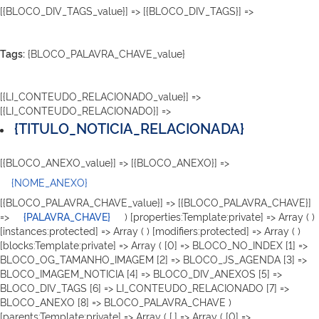
[{BLOCO_DIV_TAGS_value}] => [{BLOCO_DIV_TAGS}] =>
Tags:
{BLOCO_PALAVRA_CHAVE_value}
[{LI_CONTEUDO_RELACIONADO_value}] =>
[{LI_CONTEUDO_RELACIONADO}] =>
{TITULO_NOTICIA_RELACIONADA}
[{BLOCO_ANEXO_value}] => [{BLOCO_ANEXO}] =>
{NOME_ANEXO}
[{BLOCO_PALAVRA_CHAVE_value}] => [{BLOCO_PALAVRA_CHAVE}]
=>
{PALAVRA_CHAVE}
) [properties:Template:private] => Array ( )
[instances:protected] => Array ( ) [modifiers:protected] => Array ( )
[blocks:Template:private] => Array ( [0] => BLOCO_NO_INDEX [1] =>
BLOCO_OG_TAMANHO_IMAGEM [2] => BLOCO_JS_AGENDA [3] =>
BLOCO_IMAGEM_NOTICIA [4] => BLOCO_DIV_ANEXOS [5] =>
BLOCO_DIV_TAGS [6] => LI_CONTEUDO_RELACIONADO [7] =>
BLOCO_ANEXO [8] => BLOCO_PALAVRA_CHAVE )
[parents:Template:private] => Array ( [.] => Array ( [0] =>