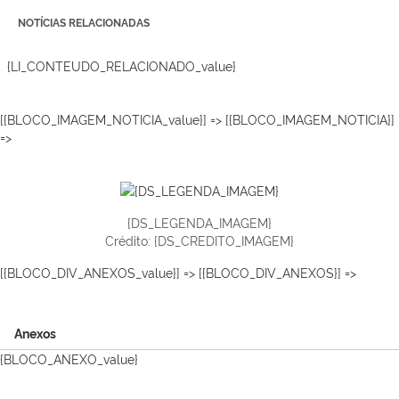
NOTÍCIAS RELACIONADAS
{LI_CONTEUDO_RELACIONADO_value}
[{BLOCO_IMAGEM_NOTICIA_value}] => [{BLOCO_IMAGEM_NOTICIA}]
=>
{DS_LEGENDA_IMAGEM}
Crédito: {DS_CREDITO_IMAGEM}
[{BLOCO_DIV_ANEXOS_value}] => [{BLOCO_DIV_ANEXOS}] =>
Anexos
{BLOCO_ANEXO_value}