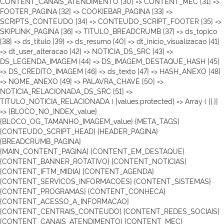
CONTENT_CANAIS_ATENDIMENTO [30] => CONTENT_MEC [31] =>
FOOTER_PAGINA [32] => COOKIEBAR_PAGINA [33] =>
SCRIPTS_CONTEUDO [34] => CONTEUDO_SCRIPT_FOOTER [35] =>
SKIPLINK_PAGINA [36] => TITULO_BREADCRUMB [37] => ds_topico
[38] => ds_titulo [39] => ds_resumo [40] => dt_inicio_visualizacao [41]
=> dt_user_alteracao [42] => NOTICIA_DS_SRC [43] =>
DS_LEGENDA_IMAGEM [44] => DS_IMAGEM_DESTAQUE_HASH [45]
=> DS_CREDITO_IMAGEM [46] => ds_texto [47] => HASH_ANEXO [48]
=> NOME_ANEXO [49] => PALAVRA_CHAVE [50] =>
NOTICIA_RELACIONADA_DS_SRC [51] =>
TITULO_NOTICIA_RELACIONADA ) [values:protected] => Array ( [{.}]
=> {BLOCO_NO_INDEX_value}
{BLOCO_OG_TAMANHO_IMAGEM_value}
{META_TAGS}
{CONTEUDO_SCRIPT_HEAD}
{HEADER_PAGINA}
{BREADCRUMB_PAGINA}
{MAIN_CONTENT_PAGINA} {CONTENT_EM_DESTAQUE}
{CONTENT_BANNER_ROTATIVO} {CONTENT_NOTICIAS}
{CONTENT_IFTM_MIDIA}
{CONTENT_AGENDA}
{CONTENT_SERVICOS_INFORMACOES} {CONTENT_SISTEMAS}
{CONTENT_PROGRAMAS} {CONTENT_CONHECA}
{CONTENT_ACESSO_A_INFORMACAO}
{CONTENT_CENTRAIS_CONTEUDO} {CONTENT_REDES_SOCIAIS}
{CONTENT_CANAIS_ATENDIMENTO} {CONTENT_MEC}