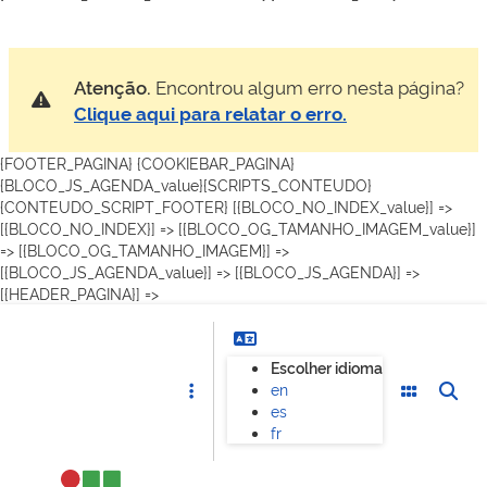
Atenção.
Encontrou algum erro nesta página?
Clique aqui para relatar o erro.
{FOOTER_PAGINA} {COOKIEBAR_PAGINA}
{BLOCO_JS_AGENDA_value}{SCRIPTS_CONTEUDO}
{CONTEUDO_SCRIPT_FOOTER}
[{BLOCO_NO_INDEX_value}] =>
[{BLOCO_NO_INDEX}] =>
[{BLOCO_OG_TAMANHO_IMAGEM_value}]
=> [{BLOCO_OG_TAMANHO_IMAGEM}] =>
[{BLOCO_JS_AGENDA_value}] => [{BLOCO_JS_AGENDA}] =>
[{HEADER_PAGINA}] =>
Escolher idioma
en
es
fr