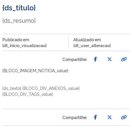
{ds_titulo}
{ds_resumo}
Publicado em
Atualizado em
{dt_inicio_visualizacao}
{dt_user_alteracao}
Compartilhe:
{BLOCO_IMAGEM_NOTICIA_value}
{ds_texto} {BLOCO_DIV_ANEXOS_value}
{BLOCO_DIV_TAGS_value}
Compartilhe: