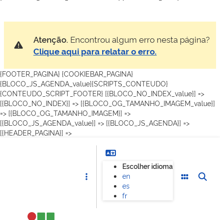
Atenção.
Encontrou algum erro nesta página?
Clique aqui para relatar o erro.
{FOOTER_PAGINA} {COOKIEBAR_PAGINA}
{BLOCO_JS_AGENDA_value}{SCRIPTS_CONTEUDO}
{CONTEUDO_SCRIPT_FOOTER}
[{BLOCO_NO_INDEX_value}] =>
[{BLOCO_NO_INDEX}] =>
[{BLOCO_OG_TAMANHO_IMAGEM_value}]
=> [{BLOCO_OG_TAMANHO_IMAGEM}] =>
[{BLOCO_JS_AGENDA_value}] => [{BLOCO_JS_AGENDA}] =>
[{HEADER_PAGINA}] =>
Escolher idioma
en
es
fr