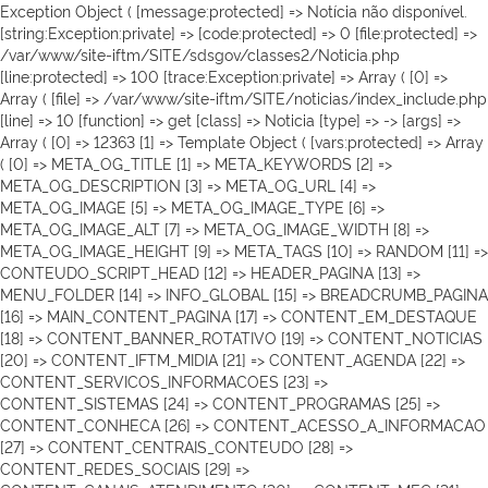
Exception Object ( [message:protected] => Notícia não disponível.
[string:Exception:private] => [code:protected] => 0 [file:protected] =>
/var/www/site-iftm/SITE/sdsgov/classes2/Noticia.php
[line:protected] => 100 [trace:Exception:private] => Array ( [0] =>
Array ( [file] => /var/www/site-iftm/SITE/noticias/index_include.php
[line] => 10 [function] => get [class] => Noticia [type] => -> [args] =>
Array ( [0] => 12363 [1] => Template Object ( [vars:protected] => Array
( [0] => META_OG_TITLE [1] => META_KEYWORDS [2] =>
META_OG_DESCRIPTION [3] => META_OG_URL [4] =>
META_OG_IMAGE [5] => META_OG_IMAGE_TYPE [6] =>
META_OG_IMAGE_ALT [7] => META_OG_IMAGE_WIDTH [8] =>
META_OG_IMAGE_HEIGHT [9] => META_TAGS [10] => RANDOM [11] =>
CONTEUDO_SCRIPT_HEAD [12] => HEADER_PAGINA [13] =>
MENU_FOLDER [14] => INFO_GLOBAL [15] => BREADCRUMB_PAGINA
[16] => MAIN_CONTENT_PAGINA [17] => CONTENT_EM_DESTAQUE
[18] => CONTENT_BANNER_ROTATIVO [19] => CONTENT_NOTICIAS
[20] => CONTENT_IFTM_MIDIA [21] => CONTENT_AGENDA [22] =>
CONTENT_SERVICOS_INFORMACOES [23] =>
CONTENT_SISTEMAS [24] => CONTENT_PROGRAMAS [25] =>
CONTENT_CONHECA [26] => CONTENT_ACESSO_A_INFORMACAO
[27] => CONTENT_CENTRAIS_CONTEUDO [28] =>
CONTENT_REDES_SOCIAIS [29] =>