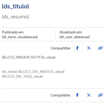
{ds_titulo}
{ds_resumo}
Publicado em
Atualizado em
{dt_inicio_visualizacao}
{dt_user_alteracao}
Compartilhe:
{BLOCO_IMAGEM_NOTICIA_value}
{ds_texto} {BLOCO_DIV_ANEXOS_value}
{BLOCO_DIV_TAGS_value}
Compartilhe: