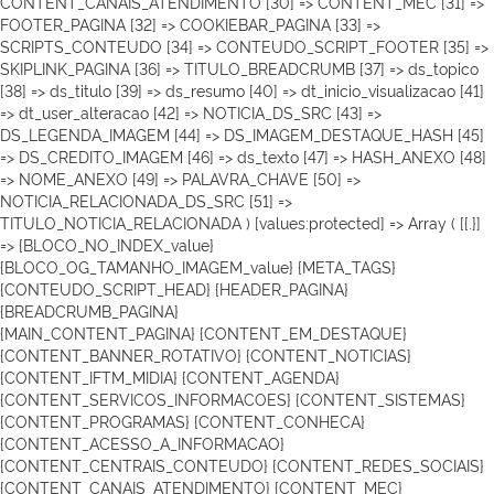
CONTENT_CANAIS_ATENDIMENTO [30] => CONTENT_MEC [31] =>
FOOTER_PAGINA [32] => COOKIEBAR_PAGINA [33] =>
SCRIPTS_CONTEUDO [34] => CONTEUDO_SCRIPT_FOOTER [35] =>
SKIPLINK_PAGINA [36] => TITULO_BREADCRUMB [37] => ds_topico
[38] => ds_titulo [39] => ds_resumo [40] => dt_inicio_visualizacao [41]
=> dt_user_alteracao [42] => NOTICIA_DS_SRC [43] =>
DS_LEGENDA_IMAGEM [44] => DS_IMAGEM_DESTAQUE_HASH [45]
=> DS_CREDITO_IMAGEM [46] => ds_texto [47] => HASH_ANEXO [48]
=> NOME_ANEXO [49] => PALAVRA_CHAVE [50] =>
NOTICIA_RELACIONADA_DS_SRC [51] =>
TITULO_NOTICIA_RELACIONADA ) [values:protected] => Array ( [{.}]
=> {BLOCO_NO_INDEX_value}
{BLOCO_OG_TAMANHO_IMAGEM_value}
{META_TAGS}
{CONTEUDO_SCRIPT_HEAD}
{HEADER_PAGINA}
{BREADCRUMB_PAGINA}
{MAIN_CONTENT_PAGINA} {CONTENT_EM_DESTAQUE}
{CONTENT_BANNER_ROTATIVO} {CONTENT_NOTICIAS}
{CONTENT_IFTM_MIDIA}
{CONTENT_AGENDA}
{CONTENT_SERVICOS_INFORMACOES} {CONTENT_SISTEMAS}
{CONTENT_PROGRAMAS} {CONTENT_CONHECA}
{CONTENT_ACESSO_A_INFORMACAO}
{CONTENT_CENTRAIS_CONTEUDO} {CONTENT_REDES_SOCIAIS}
{CONTENT_CANAIS_ATENDIMENTO} {CONTENT_MEC}