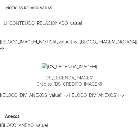
NOTÍCIAS RELACIONADAS
{LI_CONTEUDO_RELACIONADO_value}
[{BLOCO_IMAGEM_NOTICIA_value}] => [{BLOCO_IMAGEM_NOTICIA}]
=>
{DS_LEGENDA_IMAGEM}
Crédito: {DS_CREDITO_IMAGEM}
[{BLOCO_DIV_ANEXOS_value}] => [{BLOCO_DIV_ANEXOS}] =>
Anexos
{BLOCO_ANEXO_value}