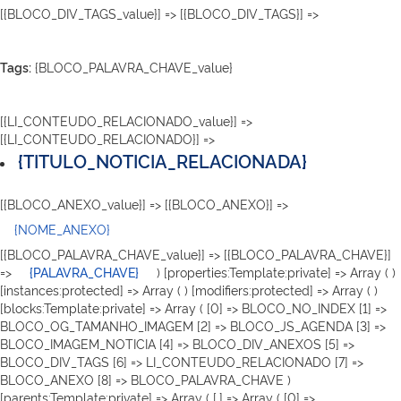
[{BLOCO_DIV_TAGS_value}] => [{BLOCO_DIV_TAGS}] =>
Tags:
{BLOCO_PALAVRA_CHAVE_value}
[{LI_CONTEUDO_RELACIONADO_value}] =>
[{LI_CONTEUDO_RELACIONADO}] =>
{TITULO_NOTICIA_RELACIONADA}
[{BLOCO_ANEXO_value}] => [{BLOCO_ANEXO}] =>
{NOME_ANEXO}
[{BLOCO_PALAVRA_CHAVE_value}] => [{BLOCO_PALAVRA_CHAVE}]
=>
{PALAVRA_CHAVE}
) [properties:Template:private] => Array ( )
[instances:protected] => Array ( ) [modifiers:protected] => Array ( )
[blocks:Template:private] => Array ( [0] => BLOCO_NO_INDEX [1] =>
BLOCO_OG_TAMANHO_IMAGEM [2] => BLOCO_JS_AGENDA [3] =>
BLOCO_IMAGEM_NOTICIA [4] => BLOCO_DIV_ANEXOS [5] =>
BLOCO_DIV_TAGS [6] => LI_CONTEUDO_RELACIONADO [7] =>
BLOCO_ANEXO [8] => BLOCO_PALAVRA_CHAVE )
[parents:Template:private] => Array ( [.] => Array ( [0] =>