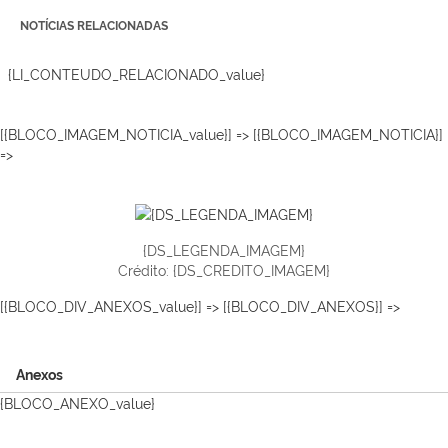
NOTÍCIAS RELACIONADAS
{LI_CONTEUDO_RELACIONADO_value}
[{BLOCO_IMAGEM_NOTICIA_value}] => [{BLOCO_IMAGEM_NOTICIA}]
=>
{DS_LEGENDA_IMAGEM}
Crédito: {DS_CREDITO_IMAGEM}
[{BLOCO_DIV_ANEXOS_value}] => [{BLOCO_DIV_ANEXOS}] =>
Anexos
{BLOCO_ANEXO_value}