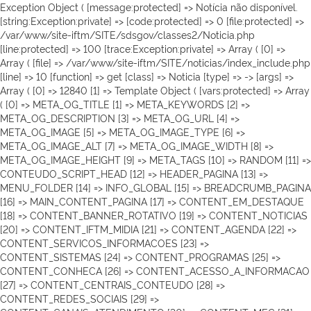
Exception Object ( [message:protected] => Notícia não disponível.
[string:Exception:private] => [code:protected] => 0 [file:protected] =>
/var/www/site-iftm/SITE/sdsgov/classes2/Noticia.php
[line:protected] => 100 [trace:Exception:private] => Array ( [0] =>
Array ( [file] => /var/www/site-iftm/SITE/noticias/index_include.php
[line] => 10 [function] => get [class] => Noticia [type] => -> [args] =>
Array ( [0] => 12840 [1] => Template Object ( [vars:protected] => Array
( [0] => META_OG_TITLE [1] => META_KEYWORDS [2] =>
META_OG_DESCRIPTION [3] => META_OG_URL [4] =>
META_OG_IMAGE [5] => META_OG_IMAGE_TYPE [6] =>
META_OG_IMAGE_ALT [7] => META_OG_IMAGE_WIDTH [8] =>
META_OG_IMAGE_HEIGHT [9] => META_TAGS [10] => RANDOM [11] =>
CONTEUDO_SCRIPT_HEAD [12] => HEADER_PAGINA [13] =>
MENU_FOLDER [14] => INFO_GLOBAL [15] => BREADCRUMB_PAGINA
[16] => MAIN_CONTENT_PAGINA [17] => CONTENT_EM_DESTAQUE
[18] => CONTENT_BANNER_ROTATIVO [19] => CONTENT_NOTICIAS
[20] => CONTENT_IFTM_MIDIA [21] => CONTENT_AGENDA [22] =>
CONTENT_SERVICOS_INFORMACOES [23] =>
CONTENT_SISTEMAS [24] => CONTENT_PROGRAMAS [25] =>
CONTENT_CONHECA [26] => CONTENT_ACESSO_A_INFORMACAO
[27] => CONTENT_CENTRAIS_CONTEUDO [28] =>
CONTENT_REDES_SOCIAIS [29] =>