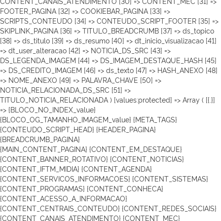
CONTENT_CANAIS_ATENDIMENTO [30] => CONTENT_MEC [31] =>
FOOTER_PAGINA [32] => COOKIEBAR_PAGINA [33] =>
SCRIPTS_CONTEUDO [34] => CONTEUDO_SCRIPT_FOOTER [35] =>
SKIPLINK_PAGINA [36] => TITULO_BREADCRUMB [37] => ds_topico
[38] => ds_titulo [39] => ds_resumo [40] => dt_inicio_visualizacao [41]
=> dt_user_alteracao [42] => NOTICIA_DS_SRC [43] =>
DS_LEGENDA_IMAGEM [44] => DS_IMAGEM_DESTAQUE_HASH [45]
=> DS_CREDITO_IMAGEM [46] => ds_texto [47] => HASH_ANEXO [48]
=> NOME_ANEXO [49] => PALAVRA_CHAVE [50] =>
NOTICIA_RELACIONADA_DS_SRC [51] =>
TITULO_NOTICIA_RELACIONADA ) [values:protected] => Array ( [{.}]
=> {BLOCO_NO_INDEX_value}
{BLOCO_OG_TAMANHO_IMAGEM_value}
{META_TAGS}
{CONTEUDO_SCRIPT_HEAD}
{HEADER_PAGINA}
{BREADCRUMB_PAGINA}
{MAIN_CONTENT_PAGINA} {CONTENT_EM_DESTAQUE}
{CONTENT_BANNER_ROTATIVO} {CONTENT_NOTICIAS}
{CONTENT_IFTM_MIDIA}
{CONTENT_AGENDA}
{CONTENT_SERVICOS_INFORMACOES} {CONTENT_SISTEMAS}
{CONTENT_PROGRAMAS} {CONTENT_CONHECA}
{CONTENT_ACESSO_A_INFORMACAO}
{CONTENT_CENTRAIS_CONTEUDO} {CONTENT_REDES_SOCIAIS}
{CONTENT_CANAIS_ATENDIMENTO} {CONTENT_MEC}