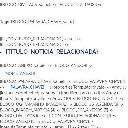
[{BLOCO_DIV_TAGS_value}] => [{BLOCO_DIV_TAGS}] =>
Tags:
{BLOCO_PALAVRA_CHAVE_value}
[{LI_CONTEUDO_RELACIONADO_value}] =>
[{LI_CONTEUDO_RELACIONADO}] =>
{TITULO_NOTICIA_RELACIONADA}
[{BLOCO_ANEXO_value}] => [{BLOCO_ANEXO}] =>
{NOME_ANEXO}
[{BLOCO_PALAVRA_CHAVE_value}] => [{BLOCO_PALAVRA_CHAVE}]
=>
{PALAVRA_CHAVE}
) [properties:Template:private] => Array ( )
[instances:protected] => Array ( ) [modifiers:protected] => Array ( )
[blocks:Template:private] => Array ( [0] => BLOCO_NO_INDEX [1] =>
BLOCO_OG_TAMANHO_IMAGEM [2] => BLOCO_JS_AGENDA [3] =>
BLOCO_IMAGEM_NOTICIA [4] => BLOCO_DIV_ANEXOS [5] =>
BLOCO_DIV_TAGS [6] => LI_CONTEUDO_RELACIONADO [7] =>
BLOCO_ANEXO [8] => BLOCO_PALAVRA_CHAVE )
[parents:Template:private] => Array ( [.] => Array ( [0] =>