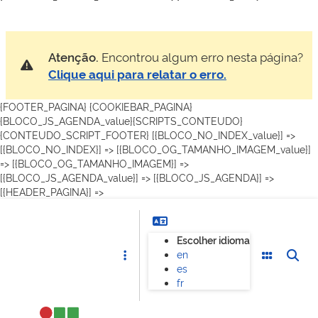
Atenção.
Encontrou algum erro nesta página?
Clique aqui para relatar o erro.
{FOOTER_PAGINA} {COOKIEBAR_PAGINA}
{BLOCO_JS_AGENDA_value}{SCRIPTS_CONTEUDO}
{CONTEUDO_SCRIPT_FOOTER}
[{BLOCO_NO_INDEX_value}] =>
[{BLOCO_NO_INDEX}] =>
[{BLOCO_OG_TAMANHO_IMAGEM_value}]
=> [{BLOCO_OG_TAMANHO_IMAGEM}] =>
[{BLOCO_JS_AGENDA_value}] => [{BLOCO_JS_AGENDA}] =>
[{HEADER_PAGINA}] =>
Escolher idioma
en
es
fr