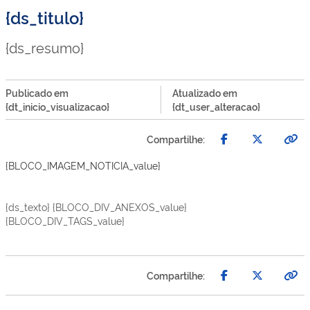
{ds_titulo}
{ds_resumo}
Publicado em
Atualizado em
{dt_inicio_visualizacao}
{dt_user_alteracao}
Compartilhe:
{BLOCO_IMAGEM_NOTICIA_value}
{ds_texto} {BLOCO_DIV_ANEXOS_value}
{BLOCO_DIV_TAGS_value}
Compartilhe: