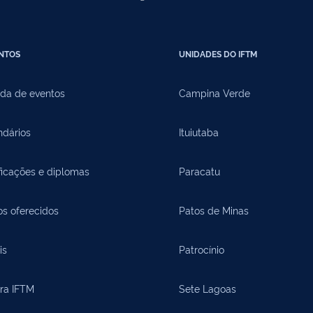
NTOS
UNIDADES DO IFTM
da de eventos
Campina Verde
ndários
Ituiutaba
ficações e diplomas
Paracatu
os oferecidos
Patos de Minas
is
Patrocínio
ora IFTM
Sete Lagoas