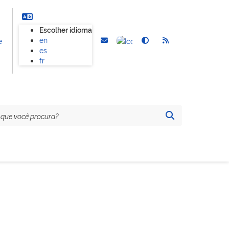
Escolher idioma
en
e
es
fr