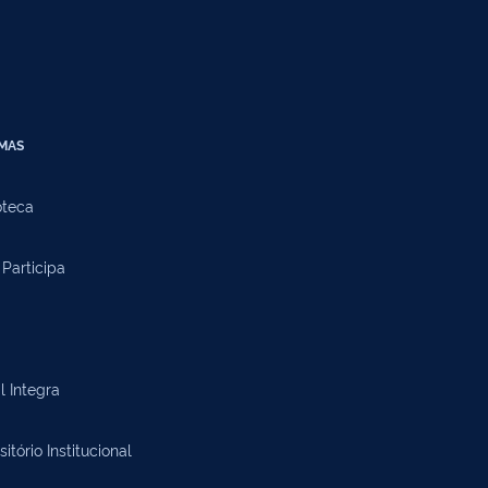
EMAS
oteca
Participa
l Integra
itório Institucional