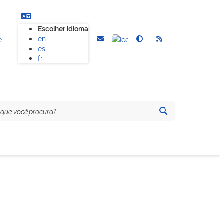
Escolher idioma
en
e
es
fr