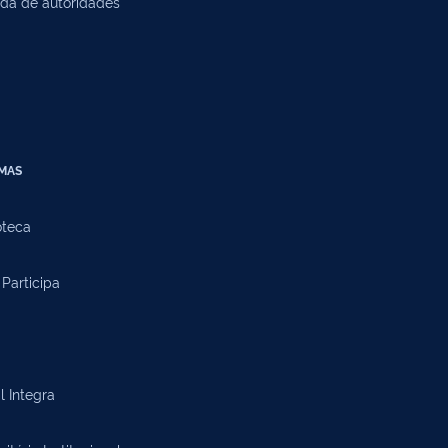
da de autoridades
EMAS
oteca
Participa
l Integra