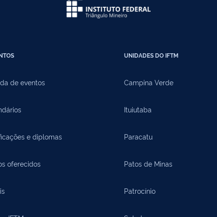
NTOS
UNIDADES DO IFTM
da de eventos
Campina Verde
ndários
Ituiutaba
ficações e diplomas
Paracatu
os oferecidos
Patos de Minas
is
Patrocínio