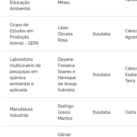
Educação
Mineu
Ambiental
Grupo de
Lilian
Estudos em
Ciênc
Oliveira
Ituiutaba
Produção
Agrár
Rosa
Animal - GEPA
Laboratório
Dayane
multiusuário de
Fonseca
Ciênc
pesquisas em
Soares e
Ituiutaba
Exata
química
Henrique
Terra
ambiental e
de Araujo
aplicada
Sobreira
Rodrigo
Manufatura
Grassi
Ituiutaba
Outra
Industrial
Martins
Gilmar