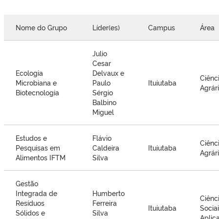
Nome do Grupo
Líder(es)
Campus
Área
Julio
Cesar
Ecologia
Delvaux e
Ciênc
Microbiana e
Paulo
Ituiutaba
Agrár
Biotecnologia
Sérgio
Balbino
Miguel
Estudos e
Flávio
Ciênc
Pesquisas em
Caldeira
Ituiutaba
Agrár
Alimentos IFTM
Silva
Gestão
Integrada de
Humberto
Ciênc
Resíduos
Ferreira
Ituiutaba
Socia
Sólidos e
Silva
Aplic