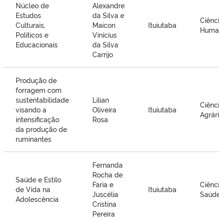
Núcleo de
Alexandre
Estudos
da Silva e
Ciênc
Culturais,
Maicon
Ituiutaba
Huma
Políticos e
Vinícius
Educacionais
da Silva
Carrijo
Produção de
forragem com
sustentabilidade
Lilian
Ciênc
visando a
Oliveira
Ituiutaba
Agrár
intensificação
Rosa
da produção de
ruminantes
Fernanda
Rocha de
Saúde e Estilo
Faria e
Ciênc
de Vida na
Ituiutaba
Juscélia
Saúd
Adolescência
Cristina
Pereira