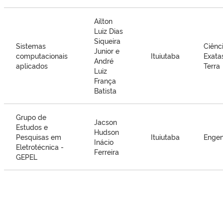
Ailton
Luiz Dias
Siqueira
Sistemas
Ciênc
Junior e
computacionais
Ituiutaba
Exata
André
aplicados
Terra
Luiz
França
Batista
Grupo de
Jacson
Estudos e
Hudson
Pesquisas em
Ituiutaba
Engen
Inácio
Eletrotécnica -
Ferreira
GEPEL