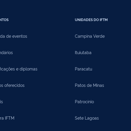
NTOS
UNIDADES DO IFTM
da de eventos
Campina Verde
ndários
Ituiutaba
ficações e diplomas
Paracatu
os oferecidos
Patos de Minas
is
Patrocínio
ora IFTM
Sete Lagoas