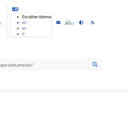
Escolher idioma
en
e
es
fr