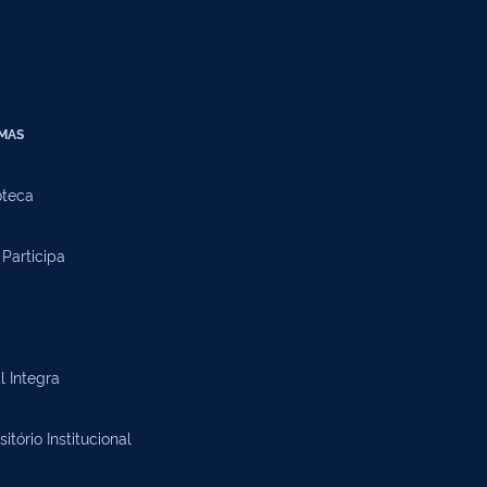
EMAS
oteca
Participa
l Integra
itório Institucional