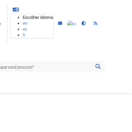
Escolher idioma
en
e
es
fr