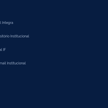
l Integra
itório Institucional
al IF
il Institucional