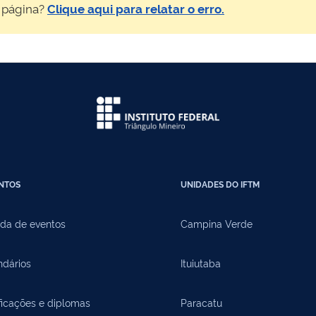
 página?
Clique aqui para relatar o erro.
NTOS
UNIDADES DO IFTM
da de eventos
Campina Verde
ndários
Ituiutaba
ficações e diplomas
Paracatu