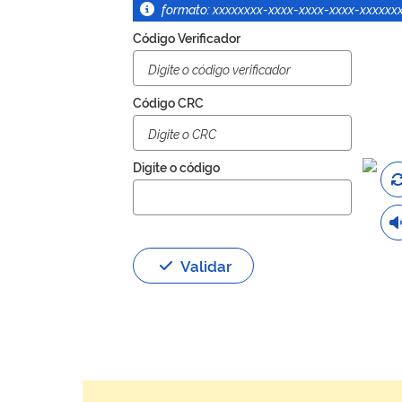
formato: xxxxxxxx-xxxx-xxxx-xxxx-xxxxxx
Código Verificador
Código CRC
Digite o código
Validar