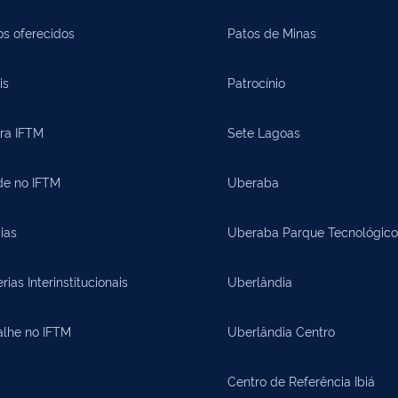
os oferecidos
Patos de Minas
is
Patrocínio
ora IFTM
Sete Lagoas
de no IFTM
Uberaba
ias
Uberaba Parque Tecnológico
rias Interinstitucionais
Uberlândia
alhe no IFTM
Uberlândia Centro
Centro de Referência Ibiá