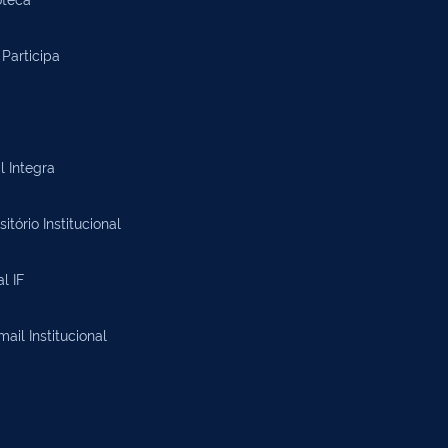
Participa
l Integra
itório Institucional
al IF
il Institucional