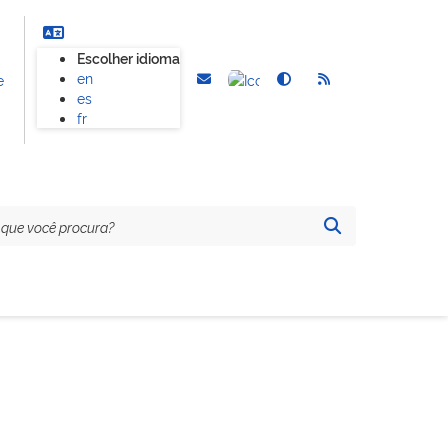
Escolher idioma
en
e
es
fr