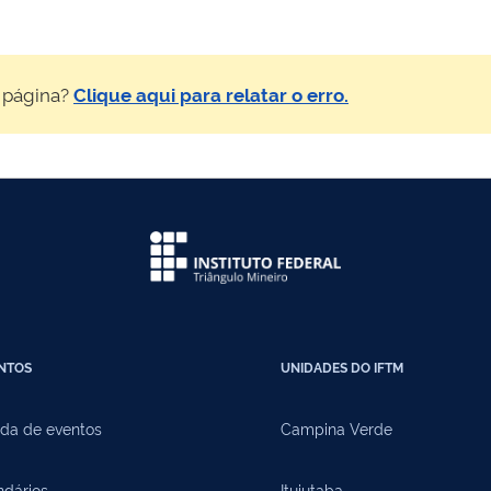
 página?
Clique aqui para relatar o erro.
NTOS
UNIDADES DO IFTM
da de eventos
Campina Verde
ndários
Ituiutaba