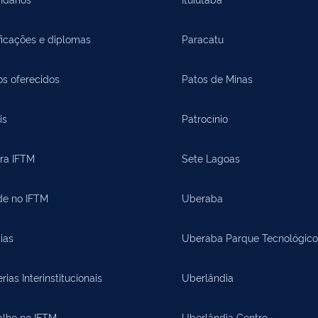
ficações e diplomas
Paracatu
os oferecidos
Patos de Minas
is
Patrocínio
ora IFTM
Sete Lagoas
de no IFTM
Uberaba
ias
Uberaba Parque Tecnológico
rias Interinstitucionais
Uberlândia
alhe no IFTM
Uberlândia Centro