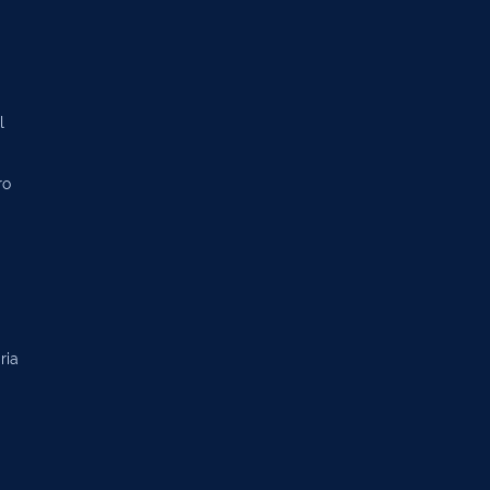
l
ro
ria