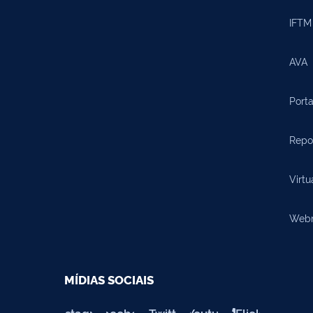
IFTM 
AVA
Porta
Repos
Virtu
Webma
MÍDIAS SOCIAIS
Instagram
Facebook
Twitter
Youtube
Flickr