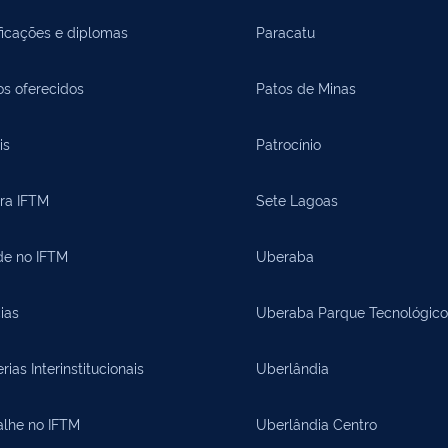
ficações e diplomas
Paracatu
os oferecidos
Patos de Minas
is
Patrocínio
ora IFTM
Sete Lagoas
de no IFTM
Uberaba
ias
Uberaba Parque Tecnológico
rias Interinstitucionais
Uberlândia
alhe no IFTM
Uberlândia Centro