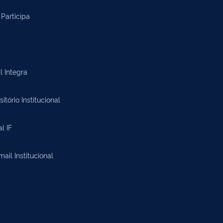
Participa
l Integra
itório Institucional
al IF
il Institucional