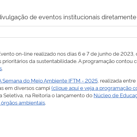
ivulgação de eventos institucionais diretamente 
nto on-line realizado nos dias 6 e 7 de junho de 2023, c
as prioritários da sustentabilidade. A programação contou
s
.
A Semana do Meio Ambiente IFTM - 2025
, realizada entr
idas em diversos campi
(clique aqui e veja a programação 
a Seletiva, na Reitoria o lançamento do
Núcleo de Educaç
 órgãos ambientais
.