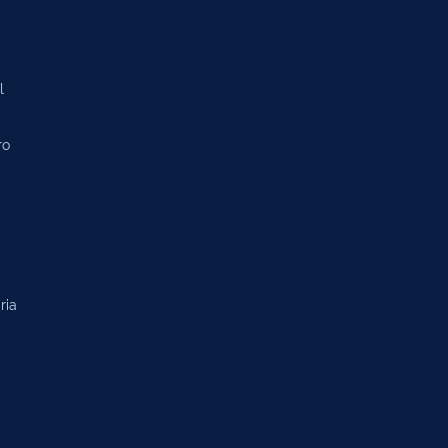
l
ro
ria