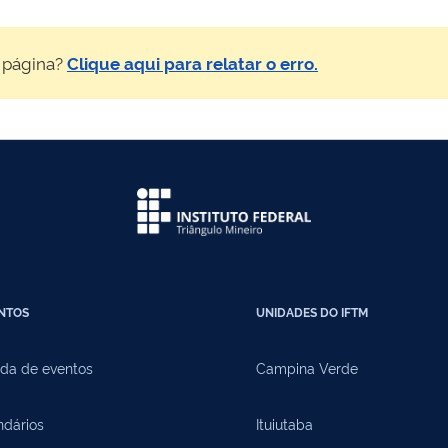
 página?
Clique aqui para relatar o erro.
NTOS
UNIDADES DO IFTM
da de eventos
Campina Verde
ndários
Ituiutaba