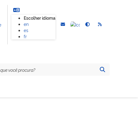
Escolher idioma
en
e
es
fr